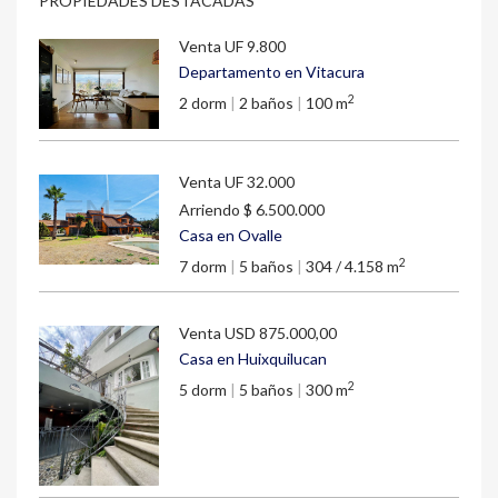
PROPIEDADES DESTACADAS
Venta
UF 9.800
Departamento en Vitacura
2
2 dorm
|
2 baños
|
100 m
Venta
UF 32.000
Arriendo
$ 6.500.000
Casa en Ovalle
2
7 dorm
|
5 baños
|
304 / 4.158 m
Venta
USD 875.000,00
Casa en Huixquilucan
2
5 dorm
|
5 baños
|
300 m