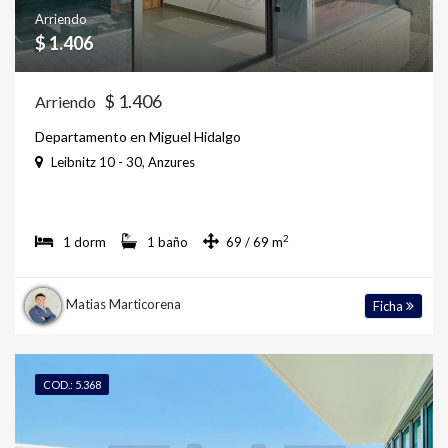
Arriendo
$ 1.406
$ 1.406
Arriendo
Departamento en Miguel Hidalgo
Leibnitz 10 - 30, Anzures
2
1 dorm
1 baño
69 / 69 m
Matias Marticorena
Ficha
COD.: 5.368