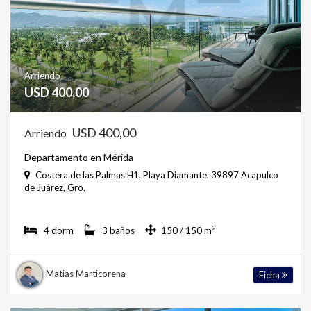
Arriendo
USD 400,00
USD 400,00
Arriendo
Departamento en Mérida
Costera de las Palmas H1, Playa Diamante, 39897 Acapulco
de Juárez, Gro.
2
4 dorm
3 baños
150 / 150 m
Matias Marticorena
Ficha