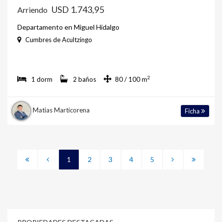
USD 1.743,95
Arriendo
Departamento en Miguel Hidalgo
Cumbres de Acultzingo
2
1 dorm
2 baños
80 / 100 m
Matias Marticorena
Ficha
1
2
3
4
5