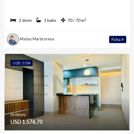
2
2 dorm
1 baño
70 / 70 m
Matias Marticorena
Ficha
COD.: 5.724
Arriendo
USD 1.576,70