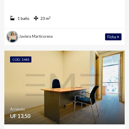
2
1 baño
23 m
Javiera Marticorena
Ficha
COD.: 5.443
Arriendo
UF 13,50