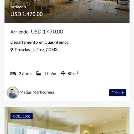
Arriendo
USD 1.470,00
USD 1.470,00
Arriendo
Departamento en Cuauhtémoc
Bruselas , Juárez, CDMX.
2
2 dorm
1 baño
80 m
Matias Marticorena
Ficha
COD.: 5.508