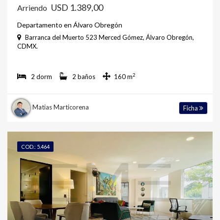
USD 1.389,00
Arriendo
Departamento en Álvaro Obregón
Barranca del Muerto 523 Merced Gómez, Álvaro Obregón,
CDMX.
2
2 dorm
2 baños
160 m
Matias Marticorena
Ficha
COD.: 5.464