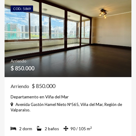
COD.: 5.869
Arriendo
$ 850.000
$ 850.000
Arriendo
Departamento en Viña del Mar
Avenida Gastón Hamel Nieto Nº565, Viña del Mar, Región de
Valparaiso.
2
2 dorm
2 baños
90 / 105 m