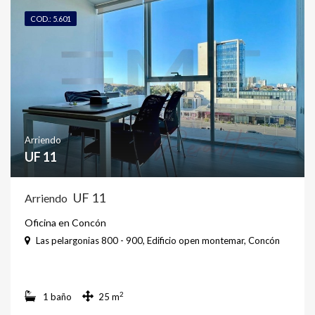
COD.: 5.601
Arriendo
UF 11
UF 11
Arriendo
Oficina en Concón
Las pelargonias 800 - 900, Edificio open montemar, Concón
2
1 baño
25 m