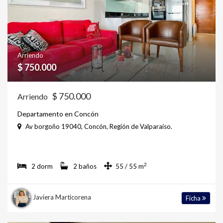
Arriendo
$ 750.000
$ 750.000
Arriendo
Departamento en Concón
Av borgoño 19040, Concón, Región de Valparaíso.
2
2 dorm
2 baños
55 / 55 m
Javiera Marticorena
Ficha