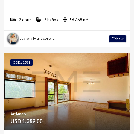
2
2 dorm
2 baños
56 / 68 m
Javiera Marticorena
Ficha
COD.: 5.591
Arriendo
USD 1.389,00