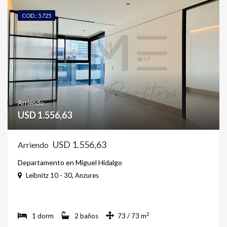
COD.: 5.725
Arriendo
USD 1.556,63
USD 1.556,63
Arriendo
Departamento en Miguel Hidalgo
Leibnitz 10 - 30, Anzures
2
1 dorm
2 baños
73 / 73 m