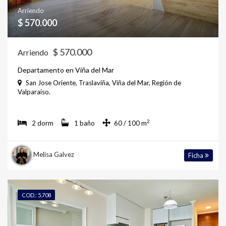
Arriendo
$ 570.000
$ 570.000
Arriendo
Departamento en Viña del Mar
San Jose Oriente, Traslaviña, Viña del Mar, Región de
Valparaíso.
2
2 dorm
1 baño
60 / 100 m
Melisa Galvez
Ficha
COD.: 5.708