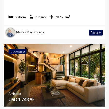
2
2 dorm
1 baño
70 / 70 m
Matias Marticorena
Ficha
COD.: 5.872
Arriendo
USD 1.743,95