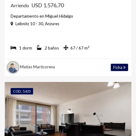
USD 1.576,70
Arriendo
Departamento en Miguel Hidalgo
Leibnitz 10 - 30, Anzures
2
1 dorm
2 baños
67 / 67 m
Matias Marticorena
Ficha
COD.: 5.425