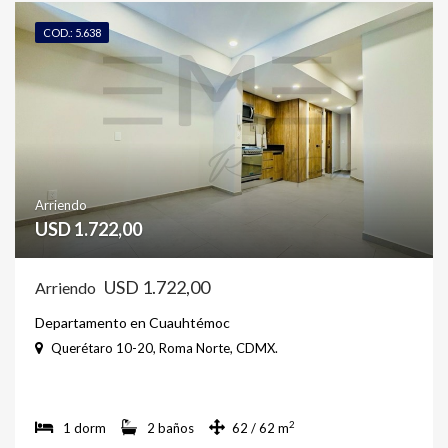
COD.: 5.638
Arriendo
USD 1.722,00
USD 1.722,00
Arriendo
Departamento en Cuauhtémoc
Querétaro 10-20, Roma Norte, CDMX.
2
1 dorm
2 baños
62 / 62 m