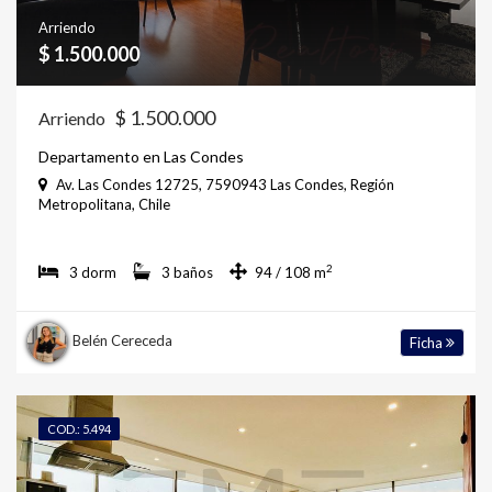
Arriendo
$ 1.500.000
$ 1.500.000
Arriendo
Departamento en Las Condes
Av. Las Condes 12725, 7590943 Las Condes, Región
Metropolitana, Chile
2
3 dorm
3 baños
94 / 108 m
Belén Cereceda
Ficha
COD.: 5.494